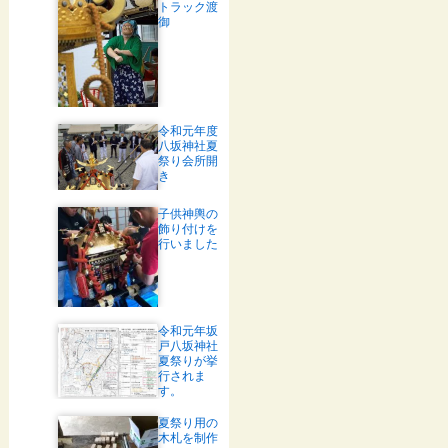
トラック渡
御
令和元年度
八坂神社夏
祭り会所開
き
子供神輿の
飾り付けを
行いました
令和元年坂
戸八坂神社
夏祭りが挙
行されま
す。
夏祭り用の
木札を制作