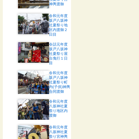
神輿渡御
令和元年度
坂戸八坂神
社夏祭り地
区内渡御２
日目
令話元年度
坂戸八坂神
社夏祭り屋
台曳行１日
目
令和元年度
坂戸八坂神
社夏祭り町
内(子供)神輿
合同渡御
令和元年度
八坂神社夏
祭り地区内
渡御
令和元年度
八坂神社夏
祭り宮神輿