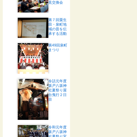
見交換会
第７回粟生
田・泉町地
域の昔を伝
承する活動
第49回泉町
まつり
令話元年度
坂戸八坂神
社夏祭り屋
台曳行２日
目
令和元年度
坂戸八坂神
社夏祭り宮