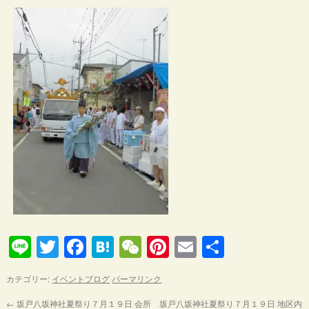
Line
Twitter
Facebook
Hatena
WeChat
Pinterest
Email
共
有
カテゴリー:
イベントブログ
パーマリンク
←
坂戸八坂神社夏祭り７月１９日 会所
坂戸八坂神社夏祭り７月１９日 地区内