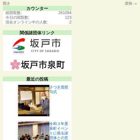
開き
渡御
→
カウンター
総閲覧数:
261094
今日の閲覧数:
123
現在オンライン中の人数:
2
関係諸団体リンク
最近の投稿
さつき賞授
与式
令和３年度
泉町イベン
トに係る諸
団体との意