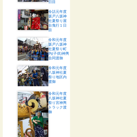
日目
令話元年度
坂戸八坂神
社夏祭り屋
台曳行１日
目
令和元年度
坂戸八坂神
社夏祭り町
内(子供)神輿
合同渡御
令和元年度
八坂神社夏
祭り地区内
渡御
令和元年度
八坂神社夏
祭り宮神輿
トラック渡
御