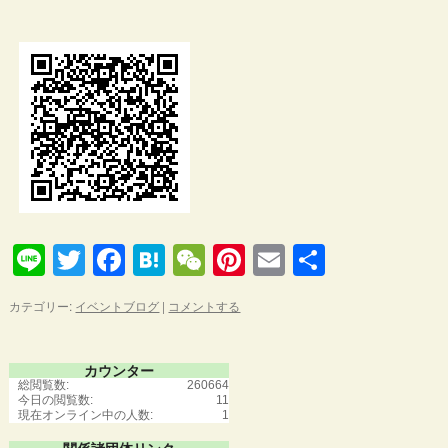
Line
Twitter
Facebook
Hatena
WeChat
Pinterest
Email
共
有
カテゴリー:
イベントブログ
|
コメントする
カウンター
総閲覧数:
260664
今日の閲覧数:
11
現在オンライン中の人数:
1
関係諸団体リンク