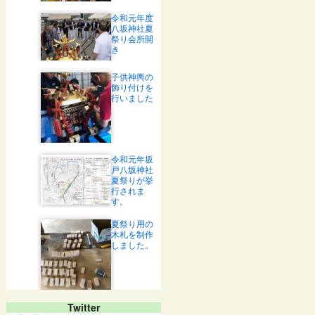
令和元年度
八坂神社夏
祭り会所開
き
子供神輿の
飾り付けを
行いました
令和元年坂
戸八坂神社
夏祭りが挙
行されま
す。
夏祭り用の
木札を制作
しました。
Twitter