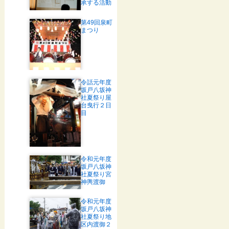
承する活動
第49回泉町
まつり
令話元年度
坂戸八坂神
社夏祭り屋
台曳行２日
目
令和元年度
坂戸八坂神
社夏祭り宮
神輿渡御
令和元年度
坂戸八坂神
社夏祭り地
区内渡御２