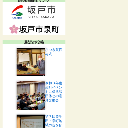
最近の投稿
さつき賞授
与式
令和３年度
泉町イベン
トに係る諸
団体との意
見交換会
第７回粟生
田・泉町地
域の昔を伝