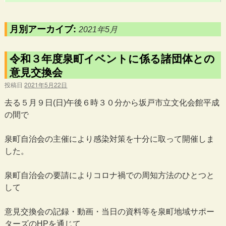
月別アーカイブ:
2021年5月
令和３年度泉町イベントに係る諸団体との
意見交換会
投稿日
2021年5月22日
去る５月９日(日)午後６時３０分から坂戸市立文化会館平成
の間で
泉町自治会の主催により感染対策を十分に取って開催しま
した。
泉町自治会の要請によりコロナ禍での周知方法のひとつと
して
意見交換会の記録・動画・当日の資料等を泉町地域サポー
ターズのHPを通じて