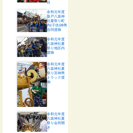
目
令和元年度
坂戸八坂神
社夏祭り町
内(子供)神輿
合同渡御
令和元年度
八坂神社夏
祭り地区内
渡御
令和元年度
八坂神社夏
祭り宮神輿
トラック渡
御
令和元年度
八坂神社夏
祭り会所開
き