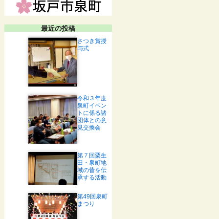
最近の投稿
さつき賞授
与式
令和３年度
泉町イベン
トに係る諸
団体との意
見交換会
第７回粟生
田・泉町地
域の昔を伝
承する活動
第49回泉町
まつり