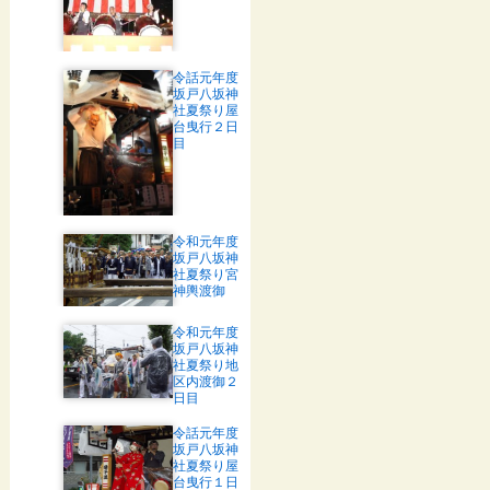
令話元年度
坂戸八坂神
社夏祭り屋
台曳行２日
目
令和元年度
坂戸八坂神
社夏祭り宮
神輿渡御
令和元年度
坂戸八坂神
社夏祭り地
区内渡御２
日目
令話元年度
坂戸八坂神
社夏祭り屋
台曳行１日