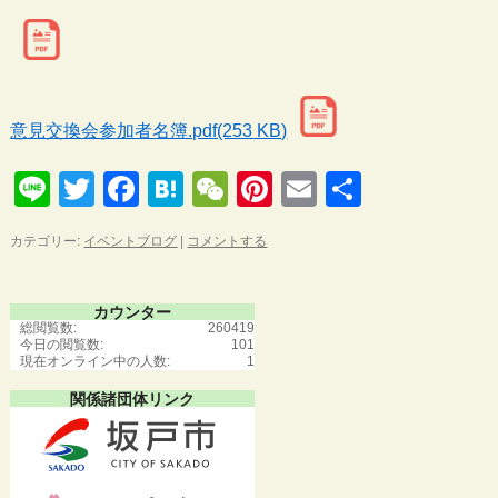
意見交換会参加者名簿.pdf(253 KB)
Line
Twitter
Facebook
Hatena
WeChat
Pinterest
Email
共
有
カテゴリー:
イベントブログ
|
コメントする
カウンター
総閲覧数:
260419
今日の閲覧数:
101
現在オンライン中の人数:
1
関係諸団体リンク