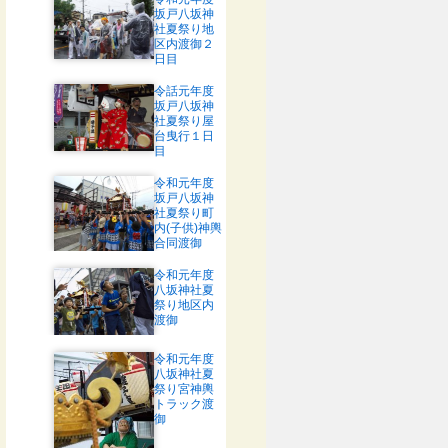
坂戸八坂神
社夏祭り地
区内渡御２
日目
令話元年度
坂戸八坂神
社夏祭り屋
台曳行１日
目
令和元年度
坂戸八坂神
社夏祭り町
内(子供)神輿
合同渡御
令和元年度
八坂神社夏
祭り地区内
渡御
令和元年度
八坂神社夏
祭り宮神輿
トラック渡
御