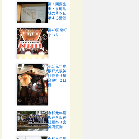
第７回粟生
田・泉町地
域の昔を伝
承する活動
第49回泉町
まつり
令話元年度
坂戸八坂神
社夏祭り屋
台曳行２日
目
令和元年度
坂戸八坂神
社夏祭り宮
神輿渡御
令和元年度