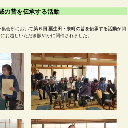
域の昔を伝承する活動
第一集会所において
第６回 粟生田・泉町の昔を伝承する活動
が開
々にお越しいただき賑やかに開催されました。