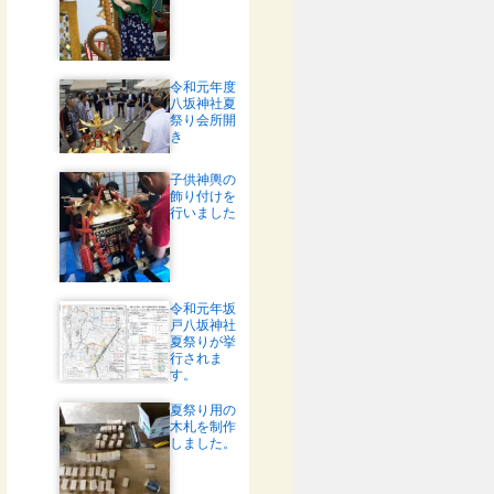
令和元年度
八坂神社夏
祭り会所開
き
子供神輿の
飾り付けを
行いました
令和元年坂
戸八坂神社
夏祭りが挙
行されま
す。
夏祭り用の
木札を制作
しました。