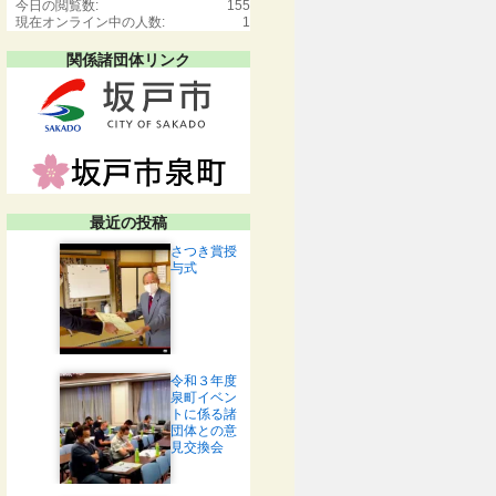
今日の閲覧数:
155
現在オンライン中の人数:
1
関係諸団体リンク
最近の投稿
さつき賞授
与式
令和３年度
泉町イベン
トに係る諸
団体との意
見交換会