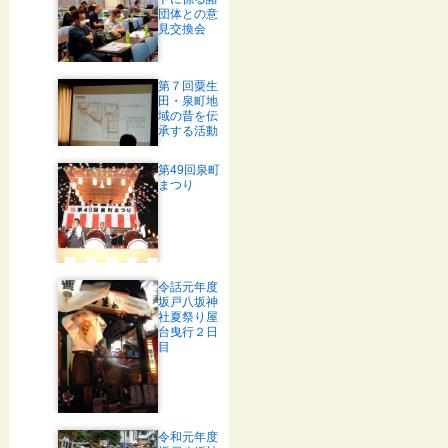
団体との意
見交換会
第７回粟生
田・泉町地
域の昔を伝
承する活動
第49回泉町
まつり
令話元年度
坂戸八坂神
社夏祭り屋
台曳行２日
目
令和元年度