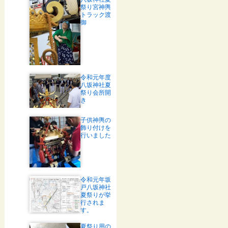
祭り宮神輿
トラック渡
御
令和元年度
八坂神社夏
祭り会所開
き
子供神輿の
飾り付けを
行いました
令和元年坂
戸八坂神社
夏祭りが挙
行されま
す。
夏祭り用の