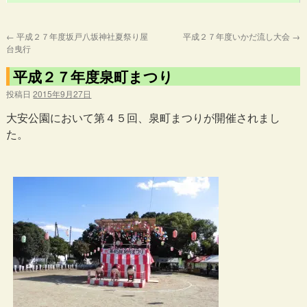
←
平成２７年度坂戸八坂神社夏祭り屋
平成２７年度いかだ流し大会
→
台曳行
平成２７年度泉町まつり
投稿日
2015年9月27日
大安公園において第４５回、泉町まつりが開催されまし
た。