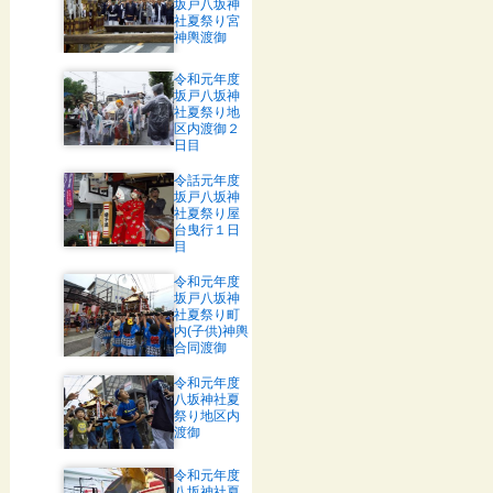
坂戸八坂神
社夏祭り宮
神輿渡御
令和元年度
坂戸八坂神
社夏祭り地
区内渡御２
日目
令話元年度
坂戸八坂神
社夏祭り屋
台曳行１日
目
令和元年度
坂戸八坂神
社夏祭り町
内(子供)神輿
合同渡御
令和元年度
八坂神社夏
祭り地区内
渡御
令和元年度
八坂神社夏