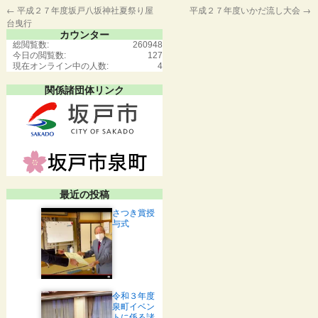
←
平成２７年度坂戸八坂神社夏祭り屋
平成２７年度いかだ流し大会
→
台曳行
カウンター
総閲覧数:
260948
今日の閲覧数:
127
現在オンライン中の人数:
4
関係諸団体リンク
最近の投稿
さつき賞授
与式
令和３年度
泉町イベン
トに係る諸