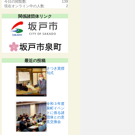
今日の閲覧数:
139
現在オンライン中の人数:
2
関係諸団体リンク
最近の投稿
さつき賞授
与式
令和３年度
泉町イベン
トに係る諸
団体との意
見交換会