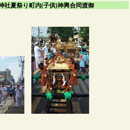
神社夏祭り町内(子供)神輿合同渡御