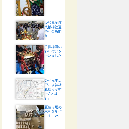
令和元年度
八坂神社夏
祭り会所開
き
子供神輿の
飾り付けを
行いました
令和元年坂
戸八坂神社
夏祭りが挙
行されま
す。
夏祭り用の
木札を制作
しました。