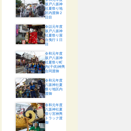
坂戸八坂神
社夏祭り地
区内渡御２
日目
令話元年度
坂戸八坂神
社夏祭り屋
台曳行１日
目
令和元年度
坂戸八坂神
社夏祭り町
内(子供)神輿
合同渡御
令和元年度
八坂神社夏
祭り地区内
渡御
令和元年度
八坂神社夏
祭り宮神輿
トラック渡
御