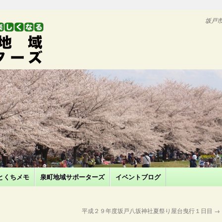
坂戸
とくちメモ
泉町地域サポーターズ
イベントブログ
平成２９年度坂戸八坂神社夏祭り屋台曳行１日目
→