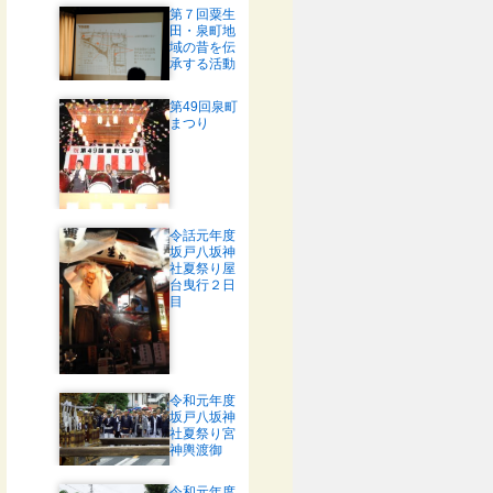
第７回粟生
田・泉町地
域の昔を伝
承する活動
第49回泉町
まつり
令話元年度
坂戸八坂神
社夏祭り屋
台曳行２日
目
令和元年度
坂戸八坂神
社夏祭り宮
神輿渡御
令和元年度