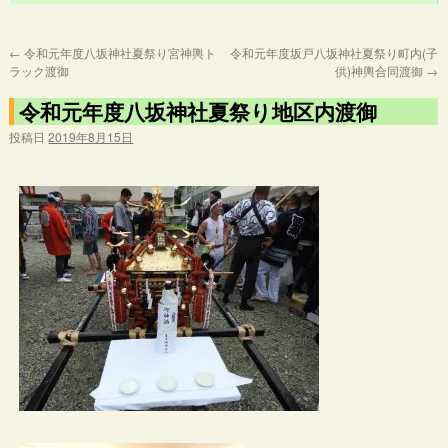
←
令和元年度八坂神社夏祭り宮神輿ト
令和元年度坂戸八坂神社夏祭り町内(子
ラック渡御
供)神輿合同渡御
→
令和元年度八坂神社夏祭り地区内渡御
投稿日
2019年8月15日