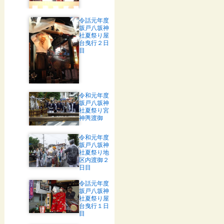
令話元年度
坂戸八坂神
社夏祭り屋
台曳行２日
目
令和元年度
坂戸八坂神
社夏祭り宮
神輿渡御
令和元年度
坂戸八坂神
社夏祭り地
区内渡御２
日目
令話元年度
坂戸八坂神
社夏祭り屋
台曳行１日
目