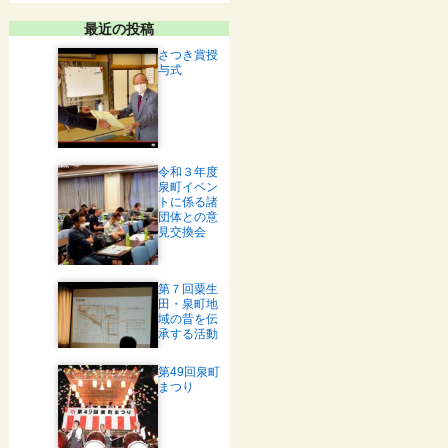
最近の投稿
さつき賞授
与式
令和３年度
泉町イベン
トに係る諸
団体との意
見交換会
第７回粟生
田・泉町地
域の昔を伝
承する活動
第49回泉町
まつり