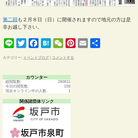
第二回
も２月８日（日）に開催されますので地元の方は是
非お越し下さい。
Line
Twitter
Facebook
Hatena
WeChat
Pinterest
Email
共
有
カテゴリー:
イベントブログ
|
コメントする
カウンター
総閲覧数:
260811
今日の閲覧数:
158
現在オンライン中の人数:
1
関係諸団体リンク