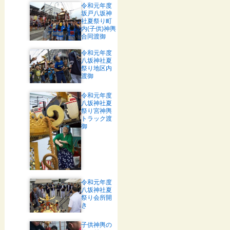
令和元年度
坂戸八坂神
社夏祭り町
内(子供)神輿
合同渡御
令和元年度
八坂神社夏
祭り地区内
渡御
令和元年度
八坂神社夏
祭り宮神輿
トラック渡
御
令和元年度
八坂神社夏
祭り会所開
き
子供神輿の