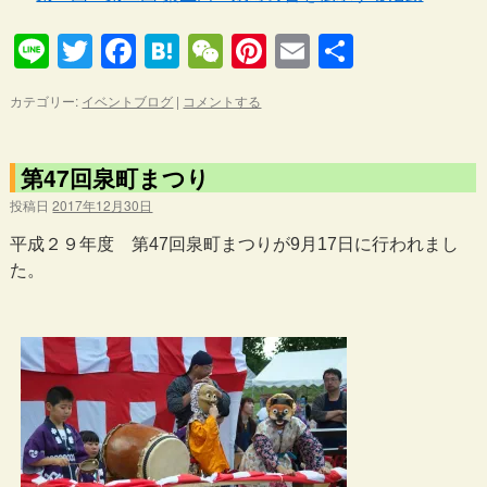
Line
Twitter
Facebook
Hatena
WeChat
Pinterest
Email
共
有
カテゴリー:
イベントブログ
|
コメントする
第47回泉町まつり
投稿日
2017年12月30日
平成２９年度 第47回泉町まつりが9月17日に行われまし
た。