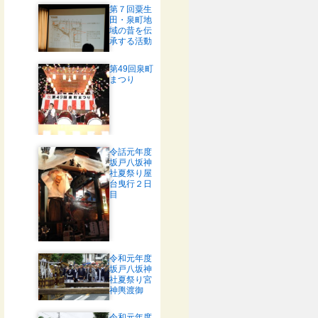
第７回粟生
田・泉町地
域の昔を伝
承する活動
第49回泉町
まつり
令話元年度
坂戸八坂神
社夏祭り屋
台曳行２日
目
令和元年度
坂戸八坂神
社夏祭り宮
神輿渡御
令和元年度