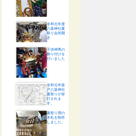
令和元年度
八坂神社夏
祭り会所開
き
子供神輿の
飾り付けを
行いました
令和元年坂
戸八坂神社
夏祭りが挙
行されま
す。
夏祭り用の
木札を制作
しました。