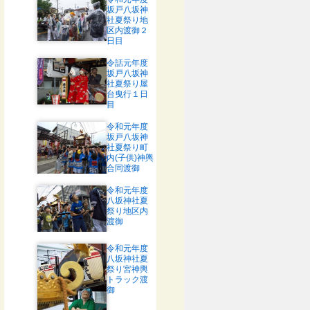
坂戸八坂神
社夏祭り地
区内渡御２
日目
令話元年度
坂戸八坂神
社夏祭り屋
台曳行１日
目
令和元年度
坂戸八坂神
社夏祭り町
内(子供)神輿
合同渡御
令和元年度
八坂神社夏
祭り地区内
渡御
令和元年度
八坂神社夏
祭り宮神輿
トラック渡
御