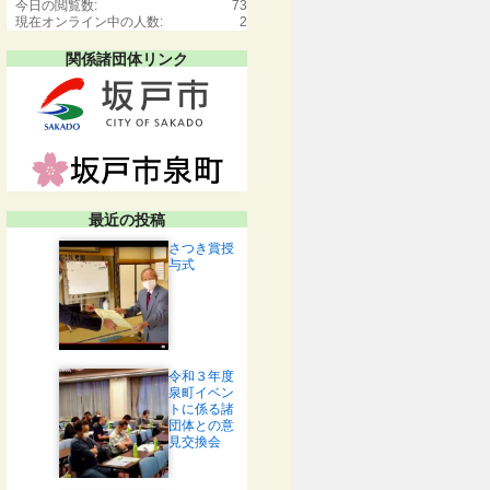
今日の閲覧数:
73
現在オンライン中の人数:
2
関係諸団体リンク
最近の投稿
さつき賞授
与式
令和３年度
泉町イベン
トに係る諸
団体との意
見交換会