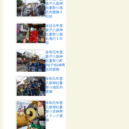
坂戸八坂神
社夏祭り地
区内渡御２
日目
令話元年度
坂戸八坂神
社夏祭り屋
台曳行１日
目
令和元年度
坂戸八坂神
社夏祭り町
内(子供)神輿
合同渡御
令和元年度
八坂神社夏
祭り地区内
渡御
令和元年度
八坂神社夏
祭り宮神輿
トラック渡
御