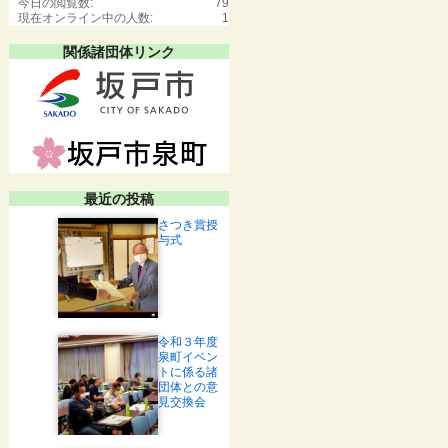
今日の閲覧数:
79
現在オンライン中の人数:
1
関係諸団体リンク
最近の投稿
さつき賞授
与式
令和３年度
泉町イベン
トに係る諸
団体との意
見交換会