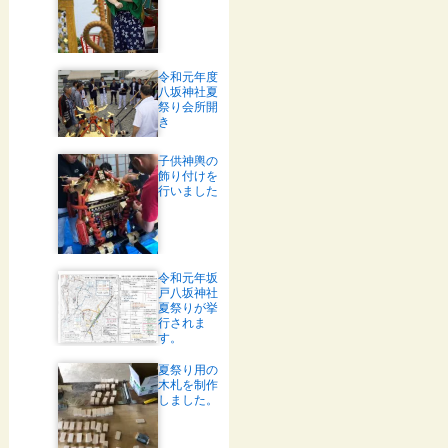
令和元年度
八坂神社夏
祭り会所開
き
子供神輿の
飾り付けを
行いました
令和元年坂
戸八坂神社
夏祭りが挙
行されま
す。
夏祭り用の
木札を制作
しました。