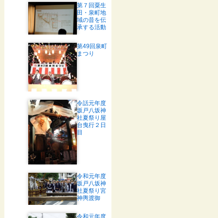
第７回粟生
田・泉町地
域の昔を伝
承する活動
第49回泉町
まつり
令話元年度
坂戸八坂神
社夏祭り屋
台曳行２日
目
令和元年度
坂戸八坂神
社夏祭り宮
神輿渡御
令和元年度