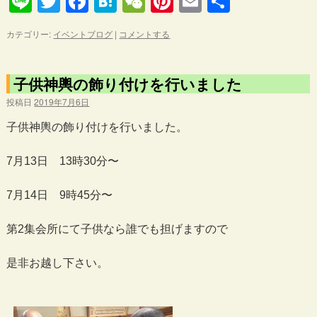
Line
Twitter
Facebook
Hatena
WeChat
Pinterest
Email
共
有
カテゴリー:
イベントブログ
|
コメントする
子供神輿の飾り付けを行いました
投稿日
2019年7月6日
子供神輿の飾り付けを行いました。
7月13日 13時30分〜
7月14日 9時45分〜
第2集会所にて子供なら誰でも担げますので
是非お越し下さい。