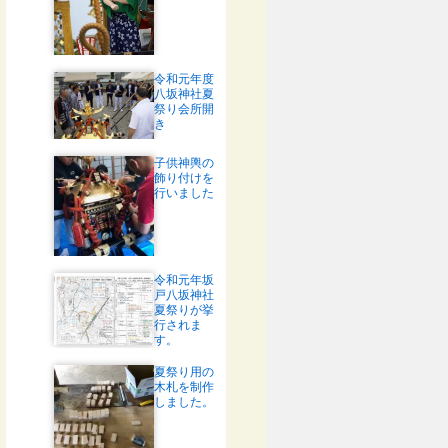
令和元年度
八坂神社夏
祭り会所開
き
子供神輿の
飾り付けを
行いました
令和元年坂
戸八坂神社
夏祭りが挙
行されま
す。
夏祭り用の
木札を制作
しました。