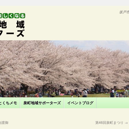
坂戸
とくちメモ
泉町地域サポーターズ
イベントブログ
内渡御
第46回泉町まつり
→