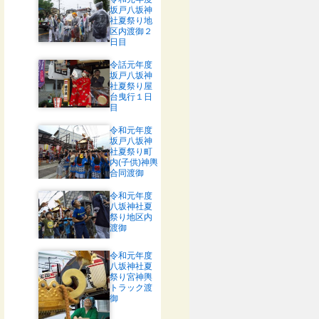
坂戸八坂神
社夏祭り地
区内渡御２
日目
令話元年度
坂戸八坂神
社夏祭り屋
台曳行１日
目
令和元年度
坂戸八坂神
社夏祭り町
内(子供)神輿
合同渡御
令和元年度
八坂神社夏
祭り地区内
渡御
令和元年度
八坂神社夏
祭り宮神輿
トラック渡
御