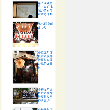
第７回粟生
田・泉町地
域の昔を伝
承する活動
第49回泉町
まつり
令話元年度
坂戸八坂神
社夏祭り屋
台曳行２日
目
令和元年度
坂戸八坂神
社夏祭り宮
神輿渡御
令和元年度