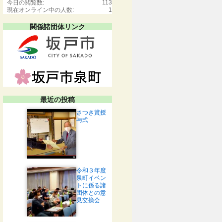
今日の閲覧数:
113
現在オンライン中の人数:
1
関係諸団体リンク
最近の投稿
さつき賞授
与式
令和３年度
泉町イベン
トに係る諸
団体との意
見交換会